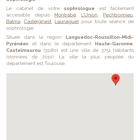
Le cabinet de votre
sophrologue
est facilement
accessible depuis
Montrabé
,
L'Union
,
Pechbonnieu
,
Balma
,
Castelginest
,
Launaguet
pour toute séance de
sophrologie.
Située dans la région
Languedoc-Roussillon-Midi-
Pyrénées
et dans le département
Haute-Garonne
,
Castelmaurou
(31180) est une ville de 3751 habitants
(données de 2010). La ville la plus peuplée du
département est Toulouse.